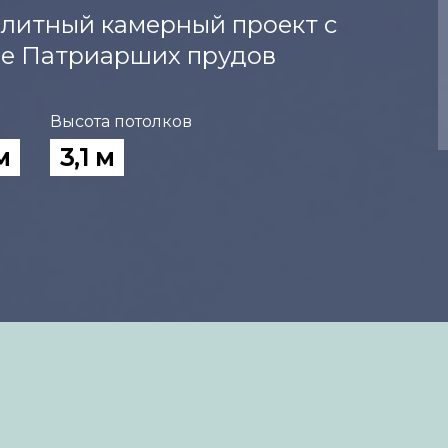
элитный камерный проект с
не Патриарших прудов
Высота потолков
м
3,1 м